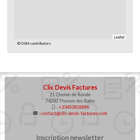
Leaflet
© OSM contributors
Clic Devis Factures
21 Chemin de Ronde
74200 Thonon-les-Bains
:
+33450818896
:
contact@clic-devis-factures.com
Inscription newsletter