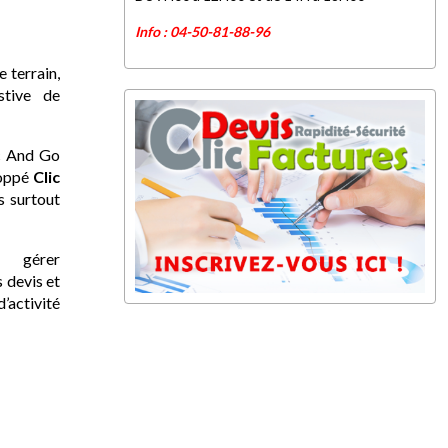
Info : 04-50-81-88-96
e terrain,
stive de
ic And Go
loppé
Clic
s surtout
 gérer
 devis et
d’activité